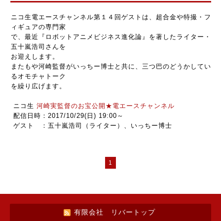
ニコ生電エースチャンネル第１４回ゲストは、超合金や特撮・フ
ィギュアの専門家
で、最近『ロボットアニメビジネス進化論』を著したライター・
五十嵐浩司さんを
お迎えします。
またもや河崎監督がいっちー博士と共に、三つ巴のどうかしてい
るオモチャトーク
を繰り広げます。
ニコ生
河崎実監督のお宝公開★電エースチャンネル
配信日時：2017/10/29(日) 19:00～
ゲスト ：五十嵐浩司（ライター）、いっちー博士
1
有限会社 リバートップ