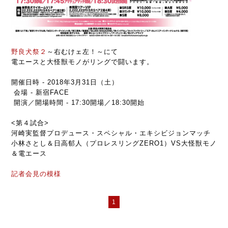
野良犬祭２
～右むけェ左！～にて
電エースと大怪獣モノがリングで闘います。
開催日時 - 2018年3月31日（土）
会場 - 新宿FACE
開演／開場時間 - 17:30開場／18:30開始
<第４試合>
河崎実監督プロデュース・スペシャル・エキシビジョンマッチ
小林さとし＆日高郁人（プロレスリングZERO1）VS大怪獣モノ
＆電エース
記者会見の模様
1