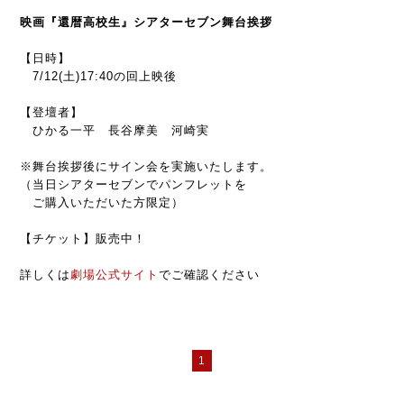
映画『還暦高校生』シアターセブン舞台挨拶
【日時】
7/12(土)17:40の回上映後
【登壇者】
ひかる一平 長谷摩美 河崎実
※舞台挨拶後にサイン会を実施いたします。
（当日シアターセブンでパンフレットを
ご購入いただいた方限定）
【チケット】販売中！
詳しくは
劇場公式サイト
でご確認ください
1