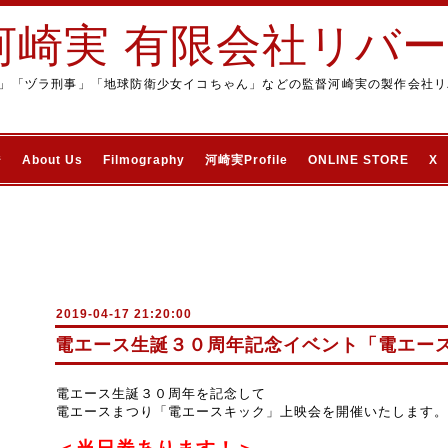
河崎実 有限会社リバ
」「ヅラ刑事」「地球防衛少女イコちゃん」などの監督河崎実の製作会社リ
ジ
About Us
Filmography
河崎実Profile
ONLINE STORE
X
2019-04-17 21:20:00
電エース生誕３０周年記念イベント「電エー
電エース生誕３０周年を記念して
電エースまつり「電エースキック」上映会を開催いたします。