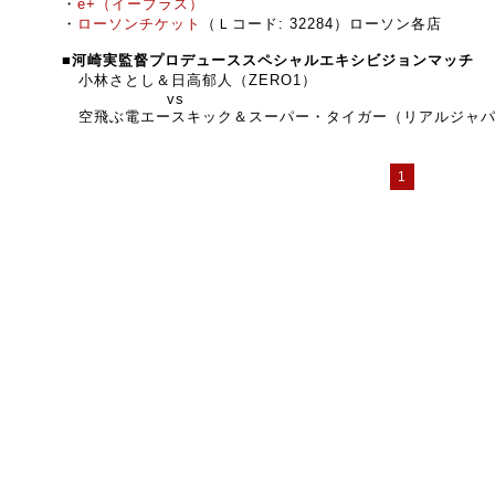
​・
e+（イープラス）
​・
ローソンチケット
​（Ｌコード: 32284）ローソン各店
■河崎実監督プロデューススペシャルエキシビジョンマッチ
小林さとし＆日高郁人（ZERO1）
vs
空飛ぶ電エースキック＆スーパー・タイガー（リアルジャパ
1