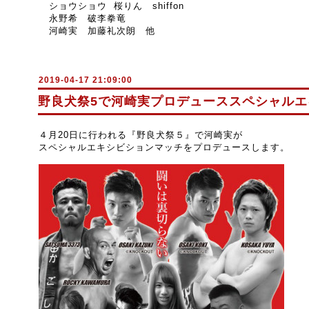
ショウショウ 桜りん shiffon
永野希 破李拳竜
河崎実 加藤礼次朗 他
2019-04-17 21:09:00
野良犬祭5で河崎実プロデューススペシャル
４月20日に行われる『野良犬祭５』で河崎実が
スペシャルエキシビションマッチをプロデュースします。