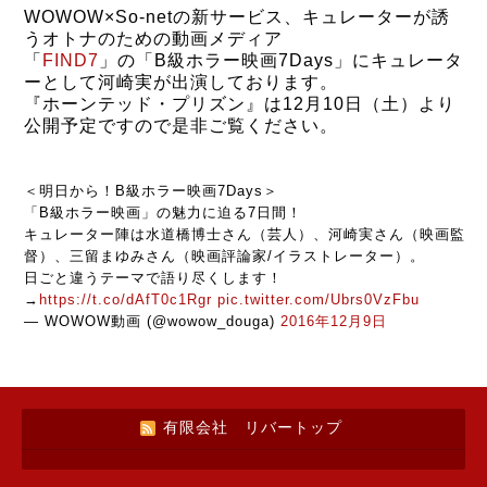
WOWOW×So-netの新サービス、キュレーターが誘
うオトナのための動画メディア
「
FIND7
」の
「B級ホラー映画7Days」に
キュレータ
ーとして河崎実が出演しております。
『ホーンテッド・プリズン』は12月10日（土）より
公開予定ですので是非ご覧ください。
＜明日から！B級ホラー映画7Days＞
「B級ホラー映画」の魅力に迫る7日間！
キュレーター陣は水道橋博士さん（芸人）、河崎実さん（映画監
督）、三留まゆみさん（映画評論家/イラストレーター）。
日ごと違うテーマで語り尽くします！
→
https://t.co/dAfT0c1Rgr
pic.twitter.com/Ubrs0VzFbu
— WOWOW動画 (@wowow_douga)
2016年12月9日
有限会社 リバートップ