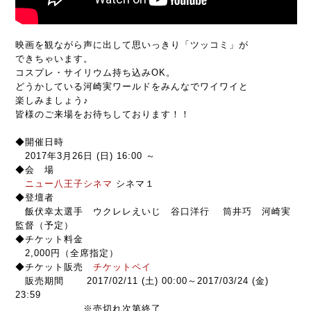
映画を観ながら声に出して思いっきり「ツッコミ」が
できちゃいます。
コスプレ・サイリウム持ち込みOK。
どうかしている河崎実ワールドをみんなでワイワイと
楽しみましょう♪
皆様のご来場をお待ちしております！！
◆開催日時
2017年3月26日 (日) 16:00 ～
◆会 場
ニュー八王子シネマ
シネマ１
◆登壇者
飯伏幸太選手 ウクレレえいじ 谷口洋行 筒井巧 河崎実
監督（予定）
◆チケット料金
2,000円（全席指定）
◆チケット販売
チケットペイ
販売期間 2017/02/11 (土) 00:00～2017/03/24 (金)
23:59
※売切れ次第終了