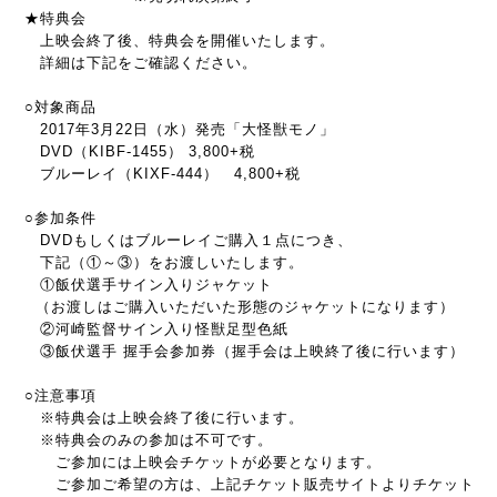
★特典会
上映会終了後、特典会を開催いたします。
詳細は下記をご確認ください。
○対象商品
2017年3月22日（水）発売「大怪獣モノ」
DVD（KIBF-1455） 3,800+税
ブルーレイ（KIXF-444） 4,800+税
○参加条件
DVDもしくはブルーレイご購入１点につき、
下記（①～③）をお渡しいたします。
①飯伏選手サイン入りジャケット
（お渡しはご購入いただいた形態のジャケットになります）
②河崎監督サイン入り怪獣足型色紙
③飯伏選手 握手会参加券（握手会は上映終了後に行います）
○注意事項
※特典会は上映会終了後に行います。
※特典会のみの参加は不可です。
ご参加には上映会チケットが必要となります。
ご参加ご希望の方は、上記チケット販売サイトよりチケット