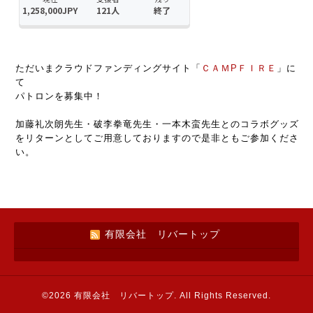
ただいまクラウドファンディングサイト「
ＣＡＭPＦＩＲＥ
」に
て
パトロンを募集中！
加藤礼次朗先生・破李拳竜先生・一本木蛮先生とのコラボグッズ
をリターンとしてご用意しておりますので是非ともご参加くださ
い。
有限会社 リバートップ
©2026
有限会社 リバートップ
. All Rights Reserved.