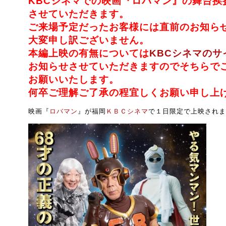
KBCシネマでの映画『ロバマン』の舞台挨
させていただきます。
ご来場予定だったお客様には直前のお知ら
大変申し訳ございません。
本編上映の有無については
KBCシネマのサ
お知らせさせていただきますのでそちらで
お願いいたします。
何卒ご理解ご了承の程宜しくお願い申し上
映画『
ロバマン
』が福岡
ＫＢＣシネマ
で１日限定で上映されま