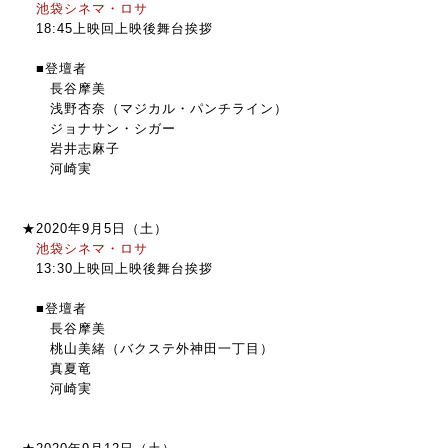
池袋シネマ・ロサ
18:45上映回上映後舞台挨拶
■登壇者
長谷摩美
浅野杏奈（マジカル・パンチライン）
ジョナサン・シガー
岩井志麻子
河崎実
★2020年9月5日（土）
池袋シネマ・ロサ
13:30上映回上映後舞台挨拶
■登壇者
長谷摩美
桃山美緒（バクステ外神田一丁目）
真夏竜
河崎実