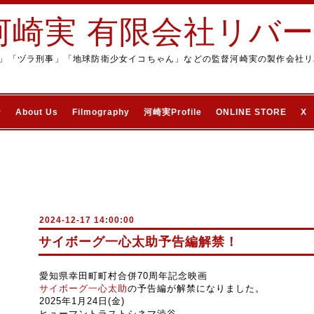
河崎実 有限会社リバ
」「ヅラ刑事」「地球防衛少女イコちゃん」などの監督河崎実の製作会社リ
ジ
About Us
Filmography
河崎実Profile
ONLINE STORE
X
2024-12-17 14:00:00
サイボーグ一心太助予告編解禁！
愛知県幸田町町村合併70周年記念映画
サイボーグ一心太助
の予告編が解禁になりました。
2025年1月24日(金)
ヒューマントラストシネマ渋谷