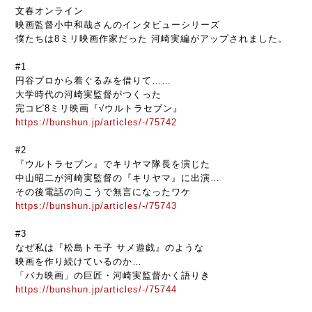
文春オンライン
映画監督小中和哉さんのインタビューシリーズ
僕たちは8ミリ映画作家だった 河崎実編がアップされました。
#1
円谷プロから着ぐるみを借りて……
大学時代の河崎実監督がつくった
完コピ8ミリ映画『√ウルトラセブン』
https://bunshun.jp/articles/-/75742
#2
『ウルトラセブン』でキリヤマ隊長を演じた
中山昭二が河崎実監督の『キリヤマ』に出演…
その後電話の向こうで無言になったワケ
https://bunshun.jp/articles/-/75743
#3
なぜ私は『松島トモ子 サメ遊戯』のような
映画を作り続けているのか…
「バカ映画」の巨匠・河崎実監督かく語りき
https://bunshun.jp/articles/-/75744